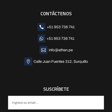
CONTÁCTENOS

+51 953 736 741

+51 953 736 741

info@athan.pe

Calle Juan Fuentes 312, Surquillo
SUSCRÍBETE